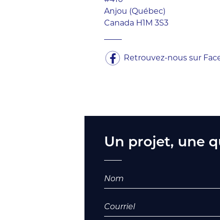
#410
Anjou (Québec)
Canada H1M 3S3
Retrouvez-nous sur Fa
Un projet, une q