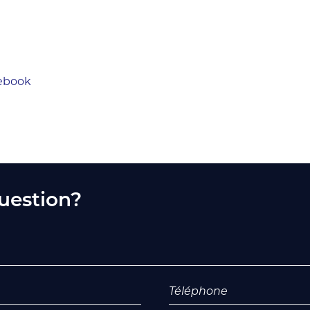
cebook
uestion?