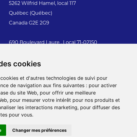
5262 Wilfrid Hamel, local 117
Québec (Québec)
Canada G2E 2G9
690 Boulevard Laure , Local 71-02150
Sept-Îles (Québec)
 des cookies
Canada G4R 4N8
 cookies et d'autres technologies de suivi pour
7100, rue Jean-Talon Est , #410
nce de navigation aux fins suivantes :
pour activer
Anjou (Québec)
base du site Web
,
pour offrir une meilleure
 Web
,
pour mesurer votre intérêt pour nos produits et
Canada H1M 3S3
naliser les interactions marketing
,
pour diffuser des
ntes pour vous
.
e
Changer mes préférences