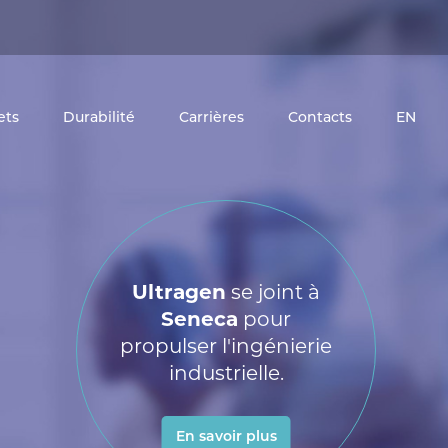
ets
Durabilité
Carrières
Contacts
EN
Ultragen
se joint à
Seneca
pour
propulser l'ingénierie
industrielle.
En savoir plus