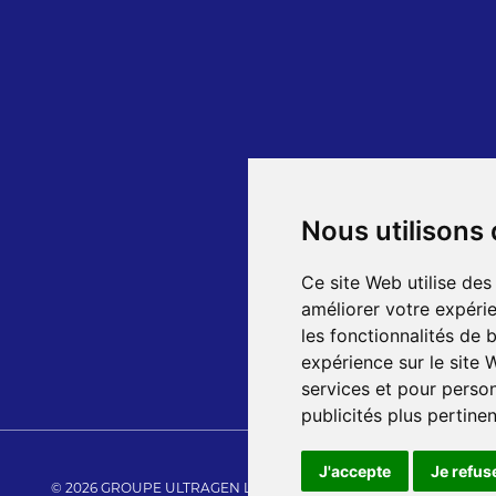
Nous utilisons
Ce site Web utilise des
améliorer votre expérie
les fonctionnalités de 
expérience sur le site
services et pour person
publicités plus pertine
J'accepte
Je refus
© 2026 GROUPE ULTRAGEN LTÉE TOUS DROITS RÉSERVÉS